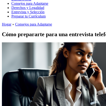
Consejos para Adaptarse
Derechos y Legalidad
Entrevista y Selección
Preparar tu Currículum
Hogar
»
Consejos para Adaptarse
Cómo prepararte para una entrevista telef