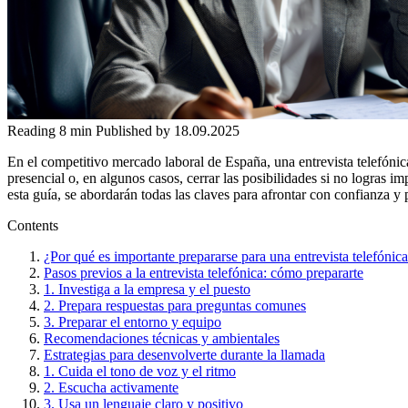
Reading
8 min
Published by
18.09.2025
En el competitivo mercado laboral de España, una entrevista telefónica
presencial o, en algunos casos, cerrar las posibilidades si no logras 
esta guía, se abordarán todas las claves para afrontar con confianza 
Contents
¿Por qué es importante prepararse para una entrevista telefónic
Pasos previos a la entrevista telefónica: cómo prepararte
1. Investiga a la empresa y el puesto
2. Prepara respuestas para preguntas comunes
3. Preparar el entorno y equipo
Recomendaciones técnicas y ambientales
Estrategias para desenvolverte durante la llamada
1. Cuida el tono de voz y el ritmo
2. Escucha activamente
3. Usa un lenguaje claro y positivo