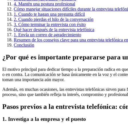
4. Mantén una postura profesional
Cómo manejar situaciones difíciles durante la entrevista telefón
1. Cuando te hagan una pregunta difícil
2. Cuando pierdas el hilo de la conversación
3. Cómo terminar la entrevista con éxito
Qué hacer después de la entrevista telefónica
1. Envía un correo de agradecimiento
Resumen de los consejos clave para una entrevista telefónica e
Conclusión
¿Por qué es importante prepararse para un
El motivo principal para dedicar tiempo a la preparación radica en que,
o en contra. La comunicación se basa únicamente en la voz y el conteni
toman una importancia aún mayor.
Además, en muchas ocasiones, las entrevistas telefónicas sirven para f
proceso, sino que también refleja tu interés, compromiso y profesional
Pasos previos a la entrevista telefónica: c
1. Investiga a la empresa y el puesto