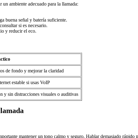
r un ambiente adecuado para la llamada:
a buena señal y batería suficiente.
onsultar si es necesario.
o y reducir el eco.
ctico
os de fondo y mejorar la claridad
ernet estable si usas VoIP
 y sin distracciones visuales o auditivas
 llamada
 importante mantener un tono calmo y seguro. Hablar demasiado rápido pue