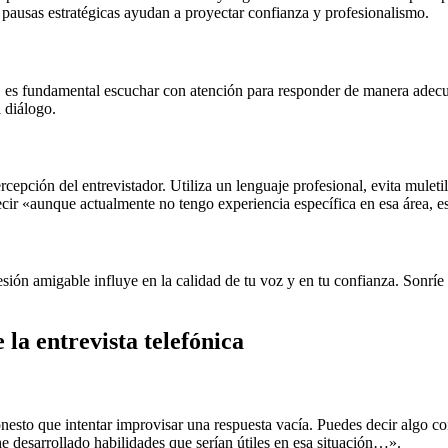
a pausas estratégicas ayudan a proyectar confianza y profesionalismo.
cas, es fundamental escuchar con atención para responder de manera adec
 diálogo.
epción del entrevistador. Utiliza un lenguaje profesional, evita muletil
ecir «aunque actualmente no tengo experiencia específica en esa área,
ón amigable influye en la calidad de tu voz y en tu confianza. Sonríe d
la entrevista telefónica
honesto que intentar improvisar una respuesta vacía. Puedes decir algo
he desarrollado habilidades que serían útiles en esa situación…».