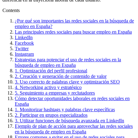
Contents
¿Por qué son importantes las redes sociales en la búsqueda de
empleo en España?
Las principales redes sociales para buscar empleo en España
LinkedIn
Facebook
Twitter
Instagram
Estrategias para potenciar el uso de redes sociales en la
búsqueda de empleo en España
1. Optimización del perfil profesional
2. Creación y generación de contenido de valor
3. Uso correcto de palabras clave y optimización SEO
4. Networking activo y estratégico
5. Seguimiento a empresas y reclutadores
Cómo detectar oportunidades laborales en redes sociales en
España
1. Monitorizar hashtags y palabras clave específicas
2. Participar en grupos especializados
3. Utilizar funciones de búsqueda avanzada en LinkedIn
Ejemplo de plan de acción para aprovechar las redes sociales
en la búsqueda de empleo en España
Errores comunes a evitar en el uso de redes sociales para