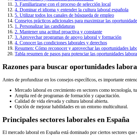
3. Familiarizarse con el proceso de selección local
4. Dominar el idioma y entender la cultura laboral española
5. Utilizar todos los canales de búsqueda de empleo
Consejos prácticos adicionales para maximizar las oportunidad
1. Personalizar las candidaturas
2. Mantener una actitud proactiva y constante
3. Aprovechar programas de apoyo laboral y formación
4. Conocer las condiciones laborales y derechos
Resumen: Cómo reconocer y aprovechar las oportunidades labo
Tabla resumen de pasos para potenciar las oportunidades labor
Razones para buscar oportunidades labora
Antes de profundizar en los consejos específicos, es importante ente
Mercado laboral en crecimiento en sectores como tecnología, tu
Amplia red de programas de formación y capacitación.
Calidad de vida elevada y cultura laboral abierta.
Opción de mejorar habilidades en un entorno multicultural.
Principales sectores laborales en España
El mercado laboral en España está dominado por ciertos sectores que