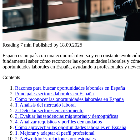
Reading
7 min
Published by
18.09.2025
España es un país con una economía diversa y en constante evolución,
fundamental saber cómo reconocer las oportunidades laborales y cómo p
oportunidades laborales en España, ayudando a profesionales y newcom
Contents
Razones para buscar oportunidades laborales en España
Principales sectores laborales en España
Cómo reconocer las oportunidades laborales en España
1. Análisis del mercado laboral
2. Detectar sectores en crecimiento
3. Evaluar las tendencias migratorias y demográficas
4. Analizar requisitos y perfiles demandados
Cómo aprovechar las oportunidades laborales en España
1. Mejorar y adaptar el perfil profesional
2. Networking y relaciones profesionales