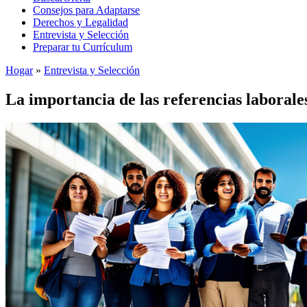
Consejos para Adaptarse
Derechos y Legalidad
Entrevista y Selección
Preparar tu Currículum
Hogar
»
Entrevista y Selección
La importancia de las referencias laborale