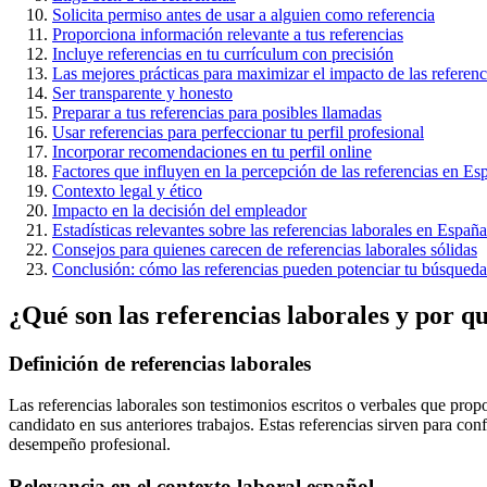
Solicita permiso antes de usar a alguien como referencia
Proporciona información relevante a tus referencias
Incluye referencias en tu currículum con precisión
Las mejores prácticas para maximizar el impacto de las referenc
Ser transparente y honesto
Preparar a tus referencias para posibles llamadas
Usar referencias para perfeccionar tu perfil profesional
Incorporar recomendaciones en tu perfil online
Factores que influyen en la percepción de las referencias en Es
Contexto legal y ético
Impacto en la decisión del empleador
Estadísticas relevantes sobre las referencias laborales en España
Consejos para quienes carecen de referencias laborales sólidas
Conclusión: cómo las referencias pueden potenciar tu búsqued
¿Qué son las referencias laborales y por 
Definición de referencias laborales
Las referencias laborales son testimonios escritos o verbales que pro
candidato en sus anteriores trabajos. Estas referencias sirven para co
desempeño profesional.
Relevancia en el contexto laboral español