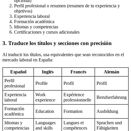
opcional)
Perfil profesional o resumen (resumen de tu experiencia y
objetivos)
Experiencia laboral
Formación académica
Idiomas y competencias
Certificaciones y cursos adicionales
3. Traduce los títulos y secciones con precisión
Al traducir los títulos, usa equivalentes que sean reconocidos en el
mercado laboral en España:
Español
Inglés
Francés
Alemán
Perfil
Profile
Profil
Profil
profesional
Experiencia
Work
Expérience
Berufserfahrung
laboral
experience
professionnelle
Formación
Education
Formation
Ausbildung
académica
Idiomas y
Languages
Langues et
Sprachen und
competencias
and skills
compétences
Fähigkeiten