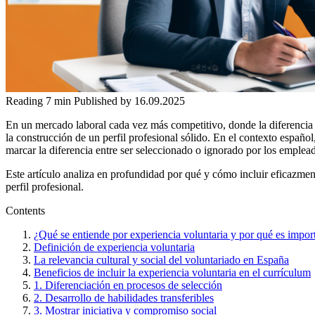
Reading
7 min
Published by
16.09.2025
En un mercado laboral cada vez más competitivo, donde la diferencia 
la construcción de un perfil profesional sólido. En el contexto español
marcar la diferencia entre ser seleccionado o ignorado por los emplea
Este artículo analiza en profundidad por qué y cómo incluir eficazmen
perfil profesional.
Contents
¿Qué se entiende por experiencia voluntaria y por qué es impo
Definición de experiencia voluntaria
La relevancia cultural y social del voluntariado en España
Beneficios de incluir la experiencia voluntaria en el currículum
1. Diferenciación en procesos de selección
2. Desarrollo de habilidades transferibles
3. Mostrar iniciativa y compromiso social