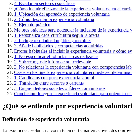
4. Escalar en sectores específicos
¿Cómo incluir eficazmente la experiencia voluntaria en el curr
1. Ubicación del apartado de experiencia voluntaria
2. Cómo describir la experiencia voluntaria
3. Ejemplo práctico
Mejores prácticas para potenciar la inclusión de la experiencia 
1. Personaliza cada currículum según la oferta
2. Incluye resultados tangibles y medibles
3. Añade habilidades y competencias adquiridas
Errores habituales al incluir la experiencia voluntaria y cómo ev
1. No especificar el rol ni las tareas realizadas
2. Sobrecargar de información irrelevante
3. No relacionar la experiencia voluntaria con competencias lab
Casos en los que la experiencia voluntaria puede ser determina
1. Candidatos con poca experiencia laboral
2. Transición entre sectores o carreras
3. Emprendedores sociales o líderes comunitarios
Conclusión: Integrar la experiencia voluntaria para potenciar el
¿Qué se entiende por experiencia voluntar
Definición de experiencia voluntaria
La experiencia voluntaria consiste en participar en actividades o proy