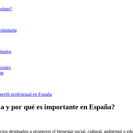
ículum?
voluntaria
itarlos
orales
nte
 perfil profesional en España
ia y por qué es importante en España?
ectos destinados a promover el bienestar social, cultural, ambiental o ed