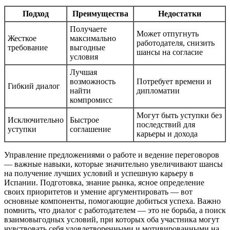
Подход
Преимущества
Недостатки
Получаете
Может отпугнуть
Жесткое
максимально
работодателя, снизить
требование
выгодные
шансы на согласие
условия
Лучшая
возможность
Потребует времени и
Гибкий диалог
найти
дипломатии
компромисс
Могут быть уступки без
Исключительно
Быстрое
последствий для
уступки
соглашение
карьеры и дохода
Управление предложениями о работе и ведение переговоров
— важные навыки, которые значительно увеличивают шансы
на получение лучших условий и успешную карьеру в
Испании. Подготовка, знание рынка, ясное определение
своих приоритетов и умение аргументировать — вот
основные компоненты, помогающие добиться успеха. Важно
помнить, что диалог с работодателем — это не борьба, а поиск
взаимовыгодных условий, при которых оба участника могут
чувствовать себя удовлетворенными и мотивированными на