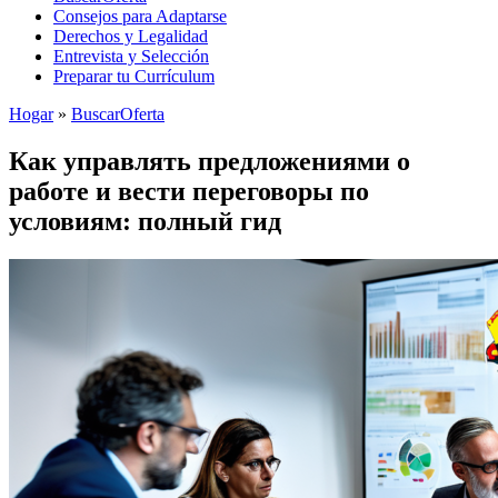
Consejos para Adaptarse
Derechos y Legalidad
Entrevista y Selección
Preparar tu Currículum
Hogar
»
BuscarOferta
Как управлять предложениями о
работе и вести переговоры по
условиям: полный гид