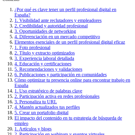
¿Por qué es clave tener un perfil profesional digital en
España?
1. Visibilidad ante reclutadores y empleadores
2. Credibilidad y autoridad profesional
3. Oportunidades de networking
4. Diferenciación en un mercado competitivo
Elementos esenciales de un perfil profesional digital eficaz
1. Foto profesional
2. Título y extracto optimizados
3. Experiencia laboral detallada
4. Educación y certificaciones
5. Recomendaciones y validaciones
6. Publicaciones y participación en comunidades
Cómo optimizar tu presencia online para encontrar trabajo en
España
1. Uso estratégico de palabras clave
2. Participación activa en redes profesionales
3. Personaliza tu URL
4. Mantén actualizados tus perfiles
5. Crear un portafolio digital
El impacto del contenido en tu estrategia de búsqueda de
empleo
1. Artículos y blogs
2. Participación en webinars y eventos virtuales