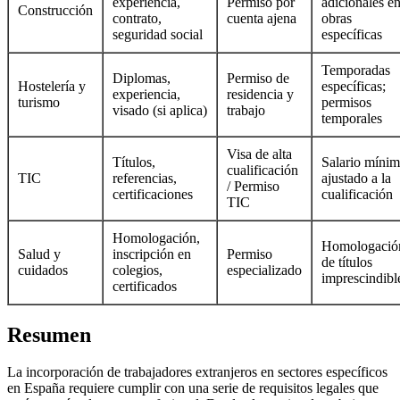
experiencia,
Permiso por
adicionales e
Construcción
contrato,
cuenta ajena
obras
seguridad social
específicas
Temporadas
Diplomas,
Permiso de
Hostelería y
específicas;
experiencia,
residencia y
turismo
permisos
visado (si aplica)
trabajo
temporales
Visa de alta
Títulos,
Salario míni
cualificación
TIC
referencias,
ajustado a la
/ Permiso
certificaciones
cualificación
TIC
Homologación,
Homologació
Salud y
inscripción en
Permiso
de títulos
cuidados
colegios,
especializado
imprescindibl
certificados
Resumen
La incorporación de trabajadores extranjeros en sectores específicos
en España requiere cumplir con una serie de requisitos legales que