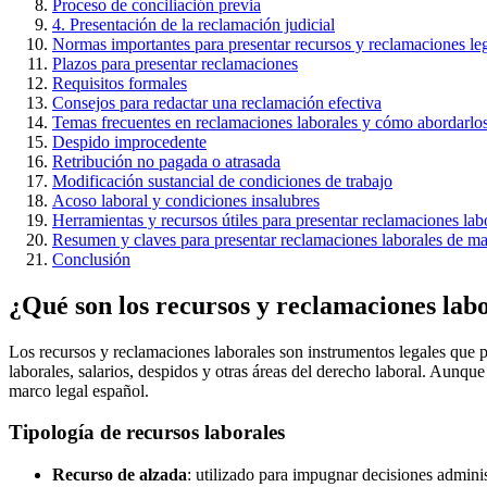
Proceso de conciliación previa
4. Presentación de la reclamación judicial
Normas importantes para presentar recursos y reclamaciones le
Plazos para presentar reclamaciones
Requisitos formales
Consejos para redactar una reclamación efectiva
Temas frecuentes en reclamaciones laborales y cómo abordarlo
Despido improcedente
Retribución no pagada o atrasada
Modificación sustancial de condiciones de trabajo
Acoso laboral y condiciones insalubres
Herramientas y recursos útiles para presentar reclamaciones la
Resumen y claves para presentar reclamaciones laborales de ma
Conclusión
¿Qué son los recursos y reclamaciones lab
Los recursos y reclamaciones laborales son instrumentos legales que pe
laborales, salarios, despidos y otras áreas del derecho laboral. Aunque
marco legal español.
Tipología de recursos laborales
Recurso de alzada
: utilizado para impugnar decisiones admini