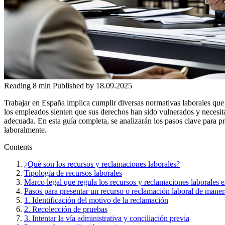
Reading
8 min
Published by
18.09.2025
Trabajar en España implica cumplir diversas normativas laborales que
los empleados sienten que sus derechos han sido vulnerados y necesit
adecuada. En esta guía completa, se analizarán los pasos clave para p
laboralmente.
Contents
¿Qué son los recursos y reclamaciones laborales?
Tipología de recursos laborales
Marco legal que regula los recursos y reclamaciones laborales 
Pasos para presentar un recurso o reclamación laboral de maner
1. Identificación del motivo de la reclamación
2. Recolección de pruebas
3. Intentar la vía administrativa y conciliación previa