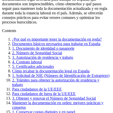
documentos son imprescindibles, cómo obtenerlos y qué pasos
seguir para mantener toda la documentación actualizada y en regla
durante toda la estancia laboral en el país. Además, se ofrecerán
consejos prácticos para evitar errores comunes y optimizar los
procesos burocráticos.
Contents
¿Por qué es importante tener la documentación en regla?
Documentos básicos necesarios para trabajar en España
1. Documento de identidad o pasaporte
2. Número de Seguridad Social
3. Autorización de residencia y trabajo
4. Contrato laboral
5. Certificados adicionales
Cómo recabar la documentación legal en España
1. Solicitud de NIE (Número de Identificación de Extranjero)
2. Trámites para obtener la autorización de residencia y
trabajo
Para ciudadanos de la UE/EEE
Para ciudadanos de fuera de la UE/EEE
3. Obtener y renovar el Número de Seguridad Social
Mantener la documentación en orden: mejores prácticas y
consejos
1. Conservar copias digitales y en papel