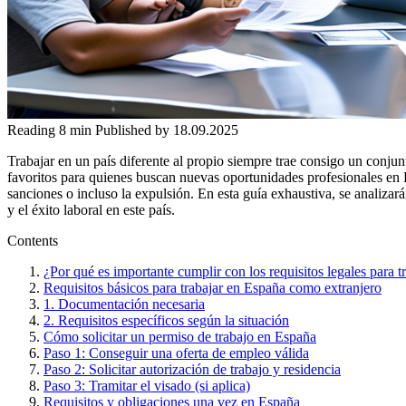
Reading
8 min
Published by
18.09.2025
Trabajar en un país diferente al propio siempre trae consigo un conju
favoritos para quienes buscan nuevas oportunidades profesionales en E
sanciones o incluso la expulsión. En esta guía exhaustiva, se analizarán
y el éxito laboral en este país.
Contents
¿Por qué es importante cumplir con los requisitos legales para 
Requisitos básicos para trabajar en España como extranjero
1. Documentación necesaria
2. Requisitos específicos según la situación
Cómo solicitar un permiso de trabajo en España
Paso 1: Conseguir una oferta de empleo válida
Paso 2: Solicitar autorización de trabajo y residencia
Paso 3: Tramitar el visado (si aplica)
Requisitos y obligaciones una vez en España