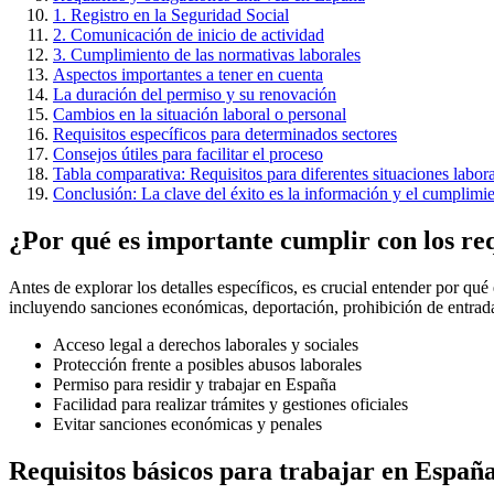
1. Registro en la Seguridad Social
2. Comunicación de inicio de actividad
3. Cumplimiento de las normativas laborales
Aspectos importantes a tener en cuenta
La duración del permiso y su renovación
Cambios en la situación laboral o personal
Requisitos específicos para determinados sectores
Consejos útiles para facilitar el proceso
Tabla comparativa: Requisitos para diferentes situaciones labor
Conclusión: La clave del éxito es la información y el cumplimi
¿Por qué es importante cumplir con los req
Antes de explorar los detalles específicos, es crucial entender por q
incluyendo sanciones económicas, deportación, prohibición de entrada f
Acceso legal a derechos laborales y sociales
Protección frente a posibles abusos laborales
Permiso para residir y trabajar en España
Facilidad para realizar trámites y gestiones oficiales
Evitar sanciones económicas y penales
Requisitos básicos para trabajar en Españ